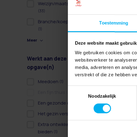
Welzijn/maatschappelijk
(33)
Branche/koepel/belangen
Toestemming
(1)
Meer
Deze website maakt gebruik
We gebruiken cookies om cont
Werkt aan deze
websiteverkeer te analyseren
opgave(n)
media, adverteren en analys
verstrekt of die ze hebben v
Meedoen
(1)
Toestemmingsselectie
Een fijn thuis
(0)
Noodzakelijk
Een gezonde dag
(1)
Het gezin versterken
(2)
Extra ontwikkelkansen
bieden
(1)