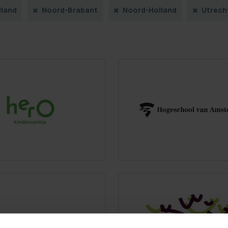
lland
Noord-Brabant
Noord-Holland
Utrech