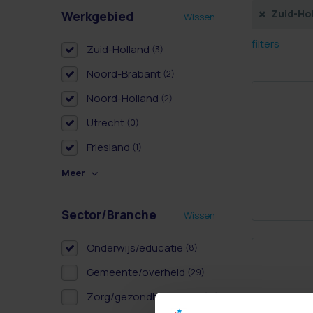
Zuid-Ho
Werkgebied
Wissen
filters
Zuid-Holland
(3)
Noord-Brabant
(2)
Noord-Holland
(2)
Utrecht
(0)
Friesland
(1)
Meer
Sector/Branche
Wissen
Onderwijs/educatie
(8)
Gemeente/overheid
(29)
Zorg/gezondheidszorg
(14)