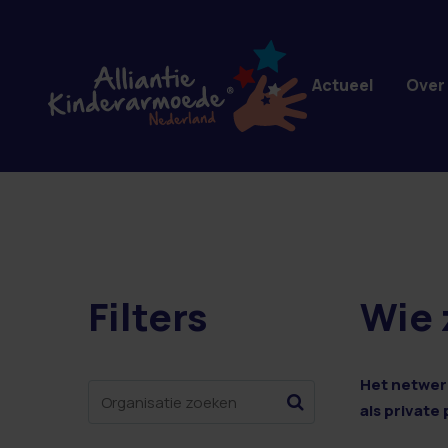
Overslaan en naar de inhoud gaan
Actueel
Over
Filters
Wie 
8 resultaten
Het netwerk
als private