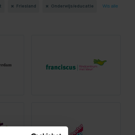
Wis alle
t
Friesland
Onderwijs/educatie