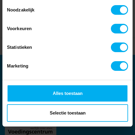
Toestemmingsselectie
Noodzakelijk
Voorkeuren
Home
Partners
Statistieken
Marketing
Partners
Kernpartners:
Alles toestaan
Selectie toestaan