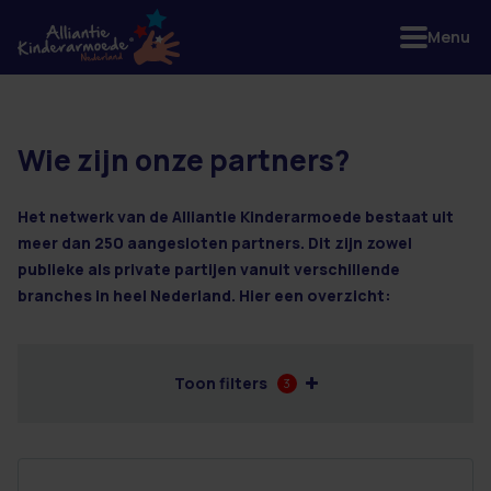
Menu
Wie zijn onze partners?
2 resultaten
Het netwerk van de Alliantie Kinderarmoede bestaat uit
meer dan 250 aangesloten partners. Dit zijn zowel
publieke als private partijen vanuit verschillende
branches in heel Nederland. Hier een overzicht:
Toon filters
3