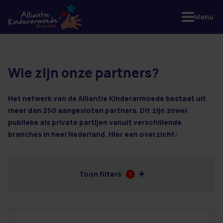
Menu
Wie zijn onze partners?
6 resultaten
Het netwerk van de Alliantie Kinderarmoede bestaat uit
meer dan 250 aangesloten partners. Dit zijn zowel
publieke als private partijen vanuit verschillende
branches in heel Nederland. Hier een overzicht:
Toon filters
5