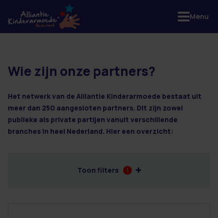
Menu
Wie zijn onze partners?
4 resultaten
Het netwerk van de Alliantie Kinderarmoede bestaat uit
meer dan 250 aangesloten partners. Dit zijn zowel
publieke als private partijen vanuit verschillende
branches in heel Nederland. Hier een overzicht:
Toon filters
1