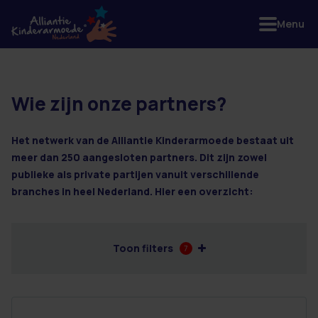
Menu
Wie zijn onze partners?
73 resultaten
Het netwerk van de Alliantie Kinderarmoede bestaat uit
meer dan 250 aangesloten partners. Dit zijn zowel
publieke als private partijen vanuit verschillende
branches in heel Nederland. Hier een overzicht:
Toon filters
7