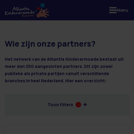
Menu
Wie zijn onze partners?
3 resultaten
Het netwerk van de Alliantie Kinderarmoede bestaat uit
meer dan 250 aangesloten partners. Dit zijn zowel
publieke als private partijen vanuit verschillende
branches in heel Nederland. Hier een overzicht:
Toon filters
2