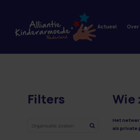
Overslaan en naar de inhoud gaan
Actueel
Over
Filters
Wie 
322 resultaten
Het netwerk
als private