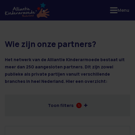
Menu
Wie zijn onze partners?
7 resultaten
Het netwerk van de Alliantie Kinderarmoede bestaat uit
meer dan 250 aangesloten partners. Dit zijn zowel
publieke als private partijen vanuit verschillende
branches in heel Nederland. Hier een overzicht:
Toon filters
5