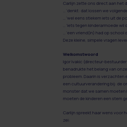
Carlijn zette ons direct aan het 
... ‘denkt: dat lossen we volgend
... ‘wel eens stiekem iets uit de
... ‘iets tegen kinderarmoede wil 
… ‘een vriend(in) had op school d
Deze kleine, simpele vragen lever
Welkomstwoord
Igor Ivakic (directeur-bestuurd
benadrukte het belang van onz
probleem. Daarin is verzachten
een cultuurverandering bij: de 
monster dat we samen moeten bes
moeten de kinderen een stem ge
Carlijn spreekt haar wens voor h
zei: