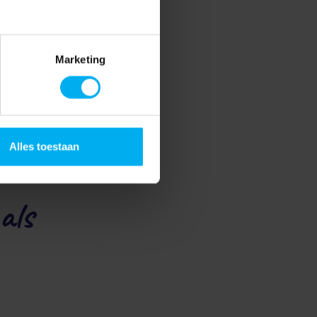
geen leuk extraatje, maar een
Kinderpostzegels heeft kinderen
rmoede het grootste probleem
Marketing
men kunnen we laten zien dat het
e moed en het
Alles toestaan
als