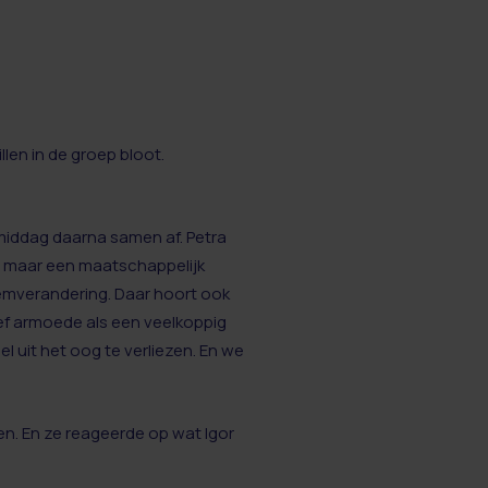
llen in de groep bloot.
 middag daarna samen af. Petra
m, maar een maatschappelijk
emverandering. Daar hoort ook
ef armoede als een veelkoppig
 uit het oog te verliezen. En we
en. En ze reageerde op wat Igor