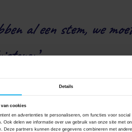
ben al een stem, we moet
isteren
’
roep, maar als samenwerkingspartner!’
Details
der bij Kinderpostzegels, bedankte ons allemaal dat we ons alle
n. Samenwerken is volgens haar geen optie maar een pure noodz
n mee:
 van cookies
ent en advertenties te personaliseren, om functies voor social
 wat is jouw stukje van de puzzel die we samen leggen? Focus op
. Ook delen we informatie over uw gebruik van onze site met on
en!
e. Deze partners kunnen deze gegevens combineren met andere i